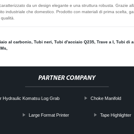
 È caratterizzato da un design elegante e una struttura robusta. Grazie a
ito industriale che domestico. Prodotto con materiali di prima scelta, gara
 qualità.
aio al carbonio
,
Tubi neri
,
Tubi d'acciaio Q235
,
Trave a I
,
Tubi di 
 Ms
,
PARTNER COMPANY
r Hydraulic Komatsu Log Grab
Choke Manifold
Large Format Printer
Tape Highlighter