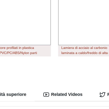
ore profilati in plastica
Lamiera di acciaio al carbonio
VC/PC/ABS/Nylon parti
laminata a caldo/freddo di alta 
e rigide personalizzate
ASTM GB JIS AISI DIN BS pias
ini scorrevoli
caldaie a piastra per motori ma
S235JR, S235j0 A36, Q235, Q
piastra in acciaio al carbonio
lità superiore
Related Videos