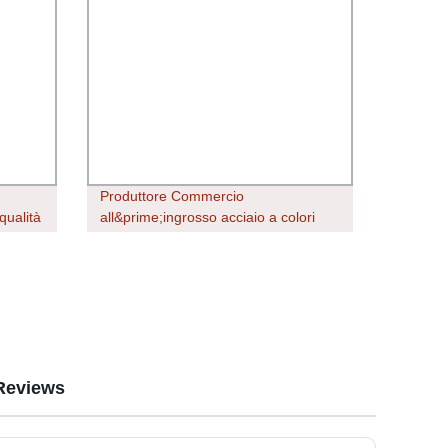
Produttore Commercio
qualità
all&prime;ingrosso acciaio a colori
tra per
Gi/Gl PPGI/PPGL striscia di alluminio
rini
rivestita a colori Bobina in lamiera di
235B
alluminio/acciaio verniciata a colori
Reviews