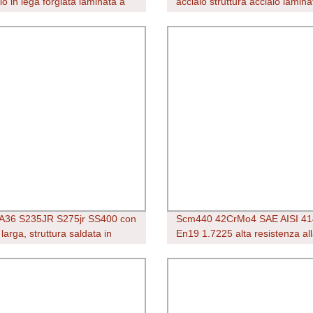
o in lega forgiata laminata a
acciaio struttura acciaio lamina
rotonda Bar
caldo trave in acciaio I trave ti
A36 S235JR S275jr SS400 con
Scm440 42CrMo4 SAE AISI 41
 larga, struttura saldata in
En19 1.7225 alta resistenza al
o Profilati ad H in acciaio
trazione a caldo Barra rotonda 
ale laminati a caldo,
acciaio laminato barra in accia
b/Ipe