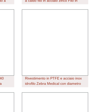
to a
a caldo filo in acciaio zinco Filo in
po H
acciaio rivestito grado SAE1018
Prezzo basso alta qualità a freddo
Direzione bobine di filo di acciaio
40
Rivestimento in PTFE e acciaio inox
la
idrofilo Zebra Medical con diametro
in
esterno diritto Cavo guida monouso
io
per strumenti ERCP e urinari
monouso Testa dritta