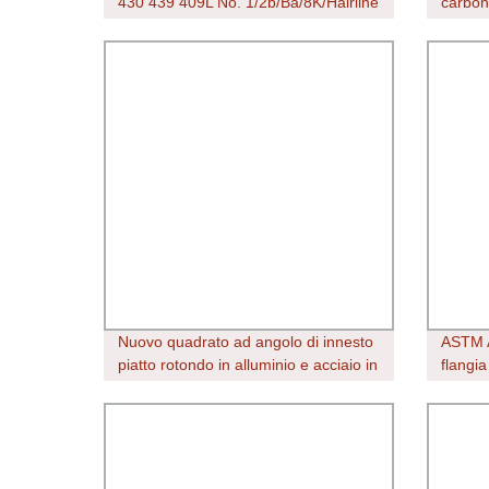
430 439 409L No. 1/2b/Ba/8K/Hairline
carboni
Hastelloy/alluminio/galvanizzato/carbone
caldo 
caldo/laminato a
freddo/lamiera/piastra in acciaio inox
Nuovo quadrato ad angolo di innesto
ASTM 
piatto rotondo in alluminio e acciaio in
flangia
lega inox Towel Grab Grade SUS SS
carboni
304 316 409 Prezzo di fabbrica Bar
univers
AISI
Hea/He