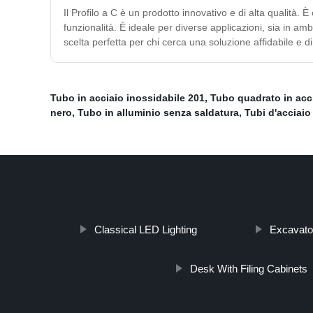
Il Profilo a C è un prodotto innovativo e di alta qualità.
funzionalità. È ideale per diverse applicazioni, sia in amb
scelta perfetta per chi cerca una soluzione affidabile e di
Tubo in acciaio inossidabile 201
,
Tubo quadrato in acci
nero
,
Tubo in alluminio senza saldatura
,
Tubi d'acciaio
Classical LED Lighting
Excavato
Desk With Filing Cabinets