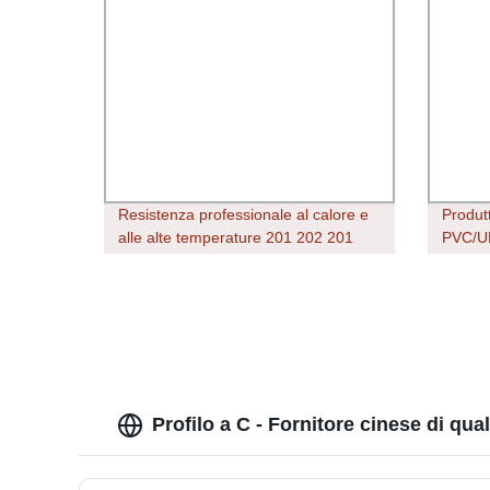
Resistenza professionale al calore e
Produtt
alle alte temperature 201 202 201
PVC/UP
202 301 304 304L 316 316L 316ti
estrus
904L acciaio inox a taglio Barra
Finestr
angolare
Profilo a C - Fornitore cinese di qua