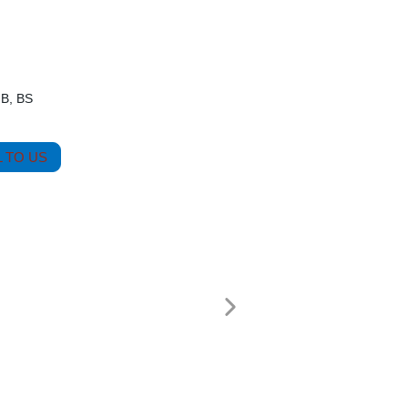
GB, BS
 TO US