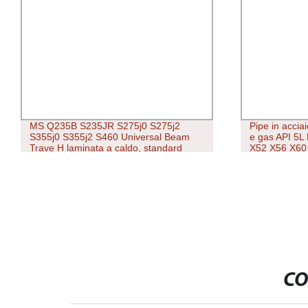
MS Q235B S235JR S275j0 S275j2
Pipe in acci
S355j0 S355j2 S460 Universal Beam
e gas API 5L 
Trave H laminata a caldo, standard
X52 X56 X60
europeo, acciaio al carbonio, trave I.
CO