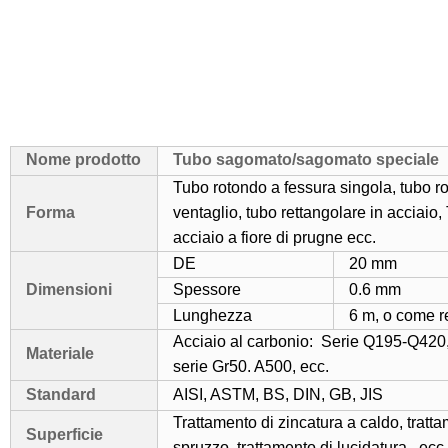
Nome prodotto
Tubo sagomato/sagomato speciale
Tubo rotondo a fessura singola, tubo ro
Forma
ventaglio, tubo rettangolare in acciaio,
acciaio a fiore di prugne ecc.
DE
20 mm
Dimensioni
Spessore
0.6 mm
Lunghezza
6 m, o come re
Acciaio al carbonio:
Serie Q195-Q420,
Materiale
serie Gr50. A500, ecc.
Standard
AISI, ASTM, BS, DIN, GB, JIS
Trattamento di zincatura a caldo, tratta
Superficie
spruzzo, trattamento di lucidatura , ecc.