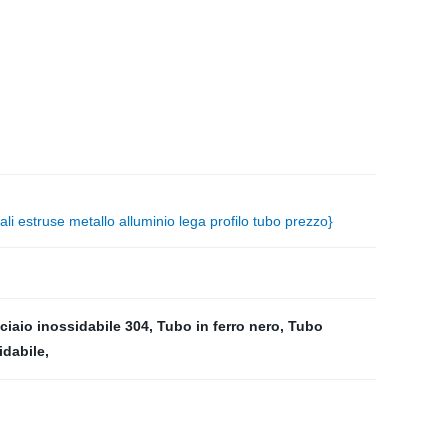
li estruse metallo alluminio lega profilo tubo prezzo}
ciaio inossidabile 304
,
Tubo in ferro nero
,
Tubo
idabile
,