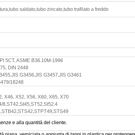
ura,tubo saldato,tubo zincato,tubo trafilato a freddo
API 5CT, ASME B36.10M-1996
75, DIN 2448
G3455,JIS G3456,JIS G3457,JIS G3461
/6479/18248
, X46, X52, X56, X60, X65, X70
4/8,ST42,St45,ST52,St52.4
2,STB42,STS42,STPT49,STS49
enze e alla quantità del cliente.
à piana, verniciata o aggiunta di tappi in plastica per protegger