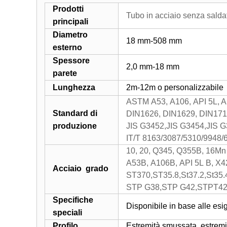
Prodotti
Tubo in acciaio senza saldat
principali
Diametro
18 mm-508 mm
esterno
Spessore
2,0 mm-18 mm
parete
Lunghezza
2m-12m o personalizzabile
ASTM A53, A106, API 5L, 
Standard di
DIN1626, DIN1629, DIN171
produzione
JIS G3452,JIS G3454,JIS 
IT/T 8163/3087/5310/9948
10, 20, Q345, Q355B, 16Mn
A53B, A106B, API 5L B, X42
Acciaio
grado
ST370,ST35.8,St37.2,St35.
STP G38,STP G42,STPT4
Specifiche
Disponibile in base alle esig
speciali
Profilo
Estremità smussata, estremit