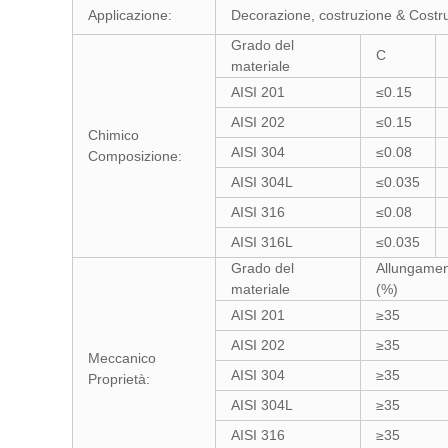
Applicazione:
Decorazione, costruzione & Costruz
Grado del
C
materiale
AISI 201
≤0.15
AISI 202
≤0.15
Chimico
AISI 304
≤0.08
Composizione:
AISI 304L
≤0.035
AISI 316
≤0.08
AISI 316L
≤0.035
Grado del
Allungame
materiale
(%)
AISI 201
≥35
AISI 202
≥35
Meccanico
AISI 304
≥35
Proprietà:
AISI 304L
≥35
AISI 316
≥35