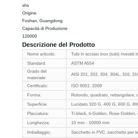
shs
Origine
Foshan, Guangdong
Capacità di Produzione
120000
Descrizione del Prodotto
Nome articolo:
Tubi in acciaio inox (tubi) rivestiti i
Standard:
ASTM A554
Grado del
AISI 201, 202, 304, 304L, 316, 31
materiale:
Certificato:
ISO 9001: 2008
Forma:
Rotondo, quadrato, rettangolare, ov
Superficie:
Lucidato 320 G, 400 G, 600 G, 800
Placcatura:
Ti-black, ti-Golden, Rose-Golden, 
Lunghezza:
10 mm - 10000 mm
Imballaggio:
Sacchetto in PVC, sacchetto per tes