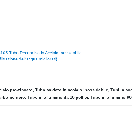
0S Tubo Decorativo in Acciaio Inossidabile
ltrazione dell′acqua migliorati}
ciaio pre-zincato
,
Tubo saldato in acciaio inossidabile
,
Tubi in ac
carbonio nero
,
Tubo in alluminio da 10 pollici
,
Tubo in alluminio 60