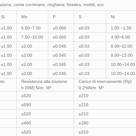
ione, come corrimano, ringhiera, finestra, mobili, ecc.
Si
Mn
P
S
Ni
≤1.00
5.50~7.50
≤0.060
≤0.03
1.00 ~1.50
≤1.00
7.50~10.00
≤0.060
≤0.03
4.00~6.00
≤1.00
≤2.00
≤0.045
≤0.03
8.00~11.00
≤1.00
≤2.00
≤0.045
≤0.03
8.00~13.00
≤1.00
≤2.00
≤0.045
≤0.03
10.00~14.00
≤1.00
≤2.00
≤0.045
≤0.03
10.00~14.00
nto
Resistenza alla trazione
Carico di snervamento (Rp)
h (RM) N/m M³
0.2%N/m M³
≥520
≥210
≥590
≥210
≥520
≥210
≥480
≥180
≥520
≥210