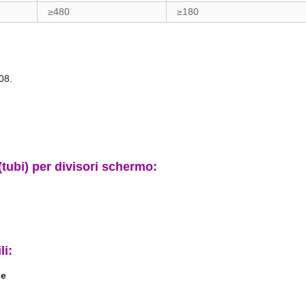
≥480
≥180
008.
 (tubi) per divisori schermo:
li: