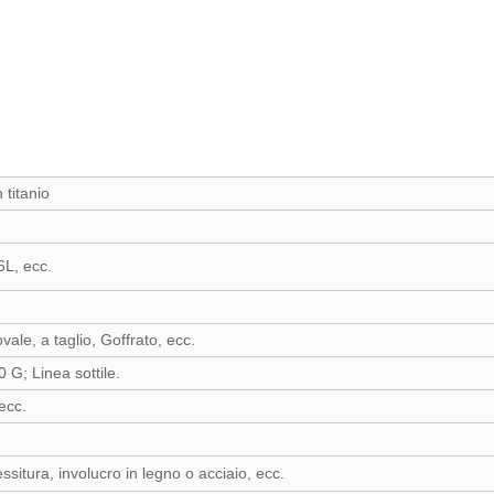
n titanio
6L, ecc.
ale, a taglio, Goffrato, ecc.
 G; Linea sottile.
ecc.
situra, involucro in legno o acciaio, ecc.