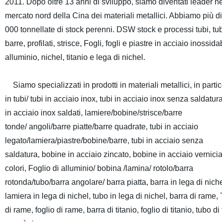
2011. Dopo oltre 13 anni di sviluppo, siamo diventati leader ne
mercato nord della Cina dei materiali metallici. Abbiamo più di
000 tonnellate di stock perenni. DSW stock e processi tubi, tub
barre, profilati, strisce, Fogli, fogli e piastre in acciaio inossida
alluminio, nichel, titanio e lega di nichel.
Siamo specializzati in prodotti in materiali metallici, in parti
in tubi/ tubi in acciaio inox, tubi in acciaio inox senza saldatura
in acciaio inox saldati, lamiere/bobine/strisce/barre
tonde/ angoli/barre piatte/barre quadrate, tubi in acciaio
legato/lamiera/piastre/bobine/barre, tubi in acciaio senza
saldatura, bobine in acciaio zincato, bobine in acciaio vernicia
colori, Foglio di alluminio/ bobina /lamina/ rotolo/barra
rotonda/tubo/barra angolare/ barra piatta, barra in lega di niche
lamiera in lega di nichel, tubo in lega di nichel, barra di rame,
di rame, foglio di rame, barra di titanio, foglio di titanio, tubo di 