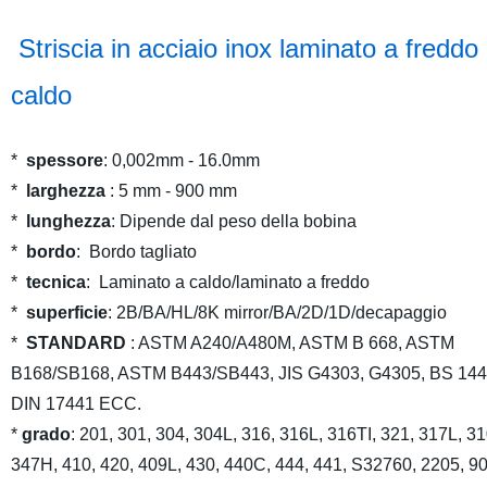
Striscia in acciaio inox laminato a freddo
caldo
*
spessore
: 0,002mm - 16.0mm
*
larghezza
: 5 mm - 900 mm
*
lunghezza
: Dipende dal peso della bobina
*
bordo
: Bordo tagliato
*
tecnica
: Laminato a caldo/laminato a freddo
*
superficie
: 2B/BA/HL/8K mirror/BA/2D/1D/decapaggio
*
STANDARD
: ASTM A240/A480M, ASTM B 668, ASTM
B168/SB168, ASTM B443/SB443, JIS G4303, G4305, BS 144
DIN 17441 ECC.
*
grado
: 201, 301, 304, 304L, 316, 316L, 316TI, 321, 317L, 3
347H, 410, 420, 409L, 430, 440C, 444, 441, S32760, 2205, 9