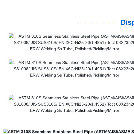
---------------
Disp