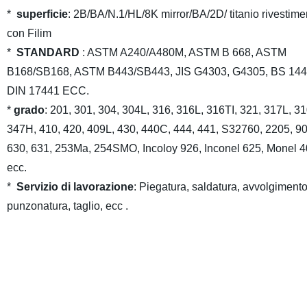
*
superficie
: 2B/BA/N.1/HL/8K mirror/BA/2D/ titanio rivestime
con Filim
*
STANDARD
: ASTM A240/A480M, ASTM B 668, ASTM
B168/SB168, ASTM B443/SB443, JIS G4303, G4305, BS 144
DIN 17441 ECC.
*
grado
: 201, 301, 304, 304L, 316, 316L, 316TI, 321, 317L, 3
347H, 410, 420, 409L, 430, 440C, 444, 441, S32760, 2205, 9
630, 631, 253Ma, 254SMO, Incoloy 926, Inconel 625, Monel 
ecc.
*
Servizio di lavorazione
: Piegatura, saldatura, avvolgimento
punzonatura, taglio, ecc .