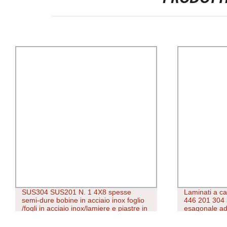
Laminati a caldo Cina fabbrica AISI 431
Cono di imbal
446 201 304 316 Barra piatta quadrata
airtight, imp
esagonale ad angolo luminoso, peso
odore
440f, edificio in metallo Barra rotonda in
acciaio al carbonio in acciaio inox