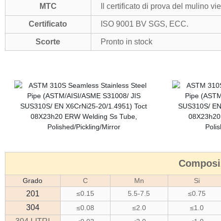
MTC
Il certificato di prova del mulino vi
Certificato
ISO 9001 BV SGS, ECC.
Scorte
Pronto in stock
Composiz
Grado
C
Mn
Si
201
≤0.15
5.5-7.5
≤0.75
304
≤0.08
≤2.0
≤1.0