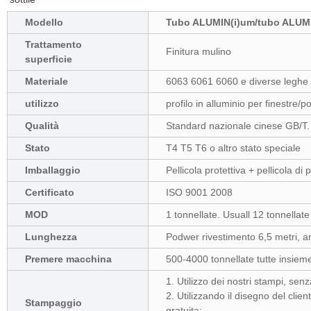
Modello
Tubo ALUMIN(i)um/tubo ALUMI
Trattamento
Finitura mulino
superficie
Materiale
6063 6061 6060 e diverse leghe d
utilizzo
profilo in alluminio per finestre/
Qualità
Standard nazionale cinese GB/T.
Stato
T4 T5 T6 o altro stato speciale
Imballaggio
Pellicola protettiva + pellicola di
Certificato
ISO 9001 2008
MOD
1 tonnellate. Usuall 12 tonnellat
Lunghezza
Podwer rivestimento 6,5 metri, an
Premere macchina
500-4000 tonnellate tutte insiem
1. Utilizzo dei nostri stampi, sen
2. Utilizzando il disegno del clien
Stampaggio
gratuita;