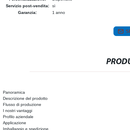
Servizio post-vendita:
sì
Garanzia:
1 anno
S
PRODU
Panoramica
Descrizione del prodotto
Flusso di produzione
I nostri vantaggi
Profilo aziendale
Applicazione
Imballaggio e spedizione