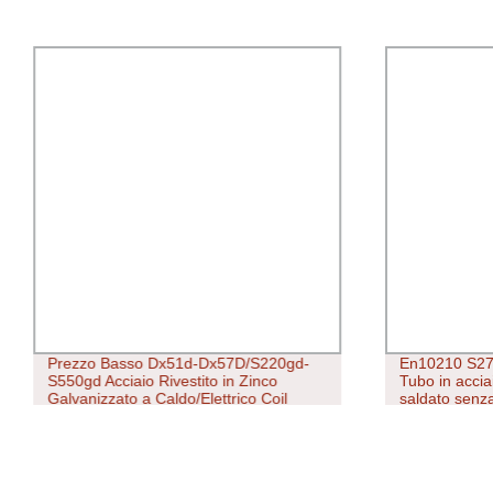
Prezzo Basso Dx51d-Dx57D/S220gd-
En10210 S27
S550gd Acciaio Rivestito in Zinco
Tubo in accia
Galvanizzato a Caldo/Elettrico Coil
saldato senza
Foglio Tubo/Gi/HDG/Eg/Egi/Hdgi Chloe