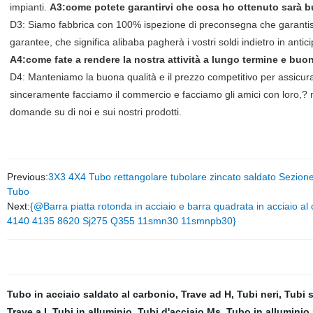
impianti.
A3:come potete garantirvi che cosa ho ottenuto sarà 
D3: Siamo fabbrica con 100% ispezione di preconsegna che garantisce
garantee, che significa alibaba pagherà i vostri soldi indietro in anti
A4:come fate a rendere la nostra attività a lungo termine e buo
D4: Manteniamo la buona qualità e il prezzo competitivo per assicurar
sinceramente facciamo il commercio e facciamo gli amici con loro,?
domande su di noi e sui nostri prodotti.
Previous:
3X3 4X4 Tubo rettangolare tubolare zincato saldato Sezione 
Tubo
Next:
{@Barra piatta rotonda in acciaio e barra quadrata in acciaio 
4140 4135 8620 Sj275 Q355 11smn30 11smnpb30}
Tubo in acciaio saldato al carbonio
,
Trave ad H
,
Tubi neri
,
Tubi s
Trave a I
,
Tubi in alluminio
,
Tubi d'acciaio Ms
,
Tubo in alluminio