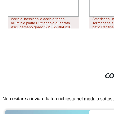
Acciaio inossidabile acciaio tondo
Americano li
alluminio piatto Puff angolo quadrato
Termopanels po
Asciugamano grado SUS SS 304 316
patio Per fine
409 Prezzo di fabbrica AISI Bar
CO
Non esitare a inviare la tua richiesta nel modulo sotto