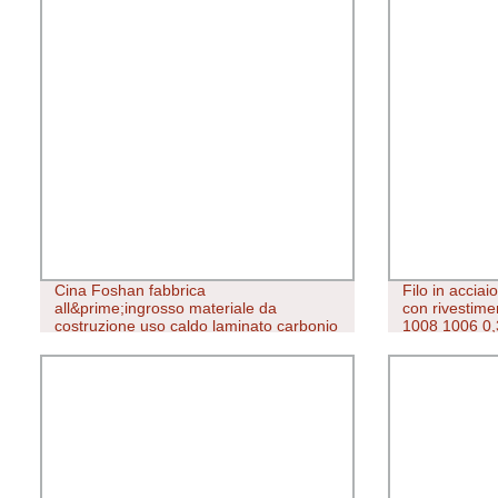
Cina Foshan fabbrica
Filo in acciai
all&prime;ingrosso materiale da
con rivestime
costruzione uso caldo laminato carbonio
1008 1006 
Bobina in acciaio
ASTM 6 8 9 10
filo metallico
staffa