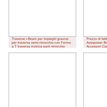
Traverse i-Beam per impieghi gravosi
Prezzo di fa
per traversa semi-rimorchio con Fermo
Autopower B
a T traversa motrice parti rimorchio
Accessori Carr
traversa rimorchio traversa rimorchio
barra antiroll
traversa rimorchio
Race Per Mits