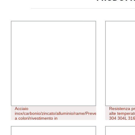
Acciaio
Resistenza pr
inox/carbonio/zincato/alluminio/rame/Preverniciato/ferro/rivest
alte tempera
a colori/rivestimento in
304 304L 316
zinco/Galvalume/corrugato/Roofing/laminato
inox a taglio
a freddo/304/Prezzo
lamiera/nastro/bobina