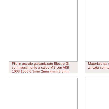
Filo in acciaio galvanizzato Electro Gi
Materiale da 
con rivestimento a caldo MS con AISI
zincata con t
1008 1006 0,3mm 2mm 4mm 6.5mm
ASTM 6 8 9 10 12 14 18 20 indicatore in
filo metallico barrato elettrico Cavo per
staffa