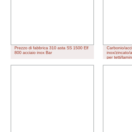
Prezzo di fabbrica 310 asta SS 1500 Elf
Carbonio/acci
800 acciaio inox Bar
inox/zincato/
per tetti/lami
freddo/ferro
acciaio/piastr