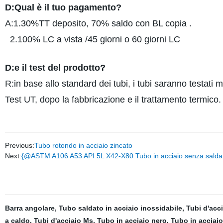
D:Qual è il tuo pagamento?
A:1.30%TT deposito, 70% saldo con BL copia .
2.100% LC a vista /45 giorni o 60 giorni LC
D:e il test del prodotto?
R:in base allo standard dei tubi, i tubi saranno testati 
Test UT, dopo la fabbricazione e il trattamento termico.
Previous:
Tubo rotondo in acciaio zincato
Next:
{@ASTM A106 A53 API 5L X42-X80 Tubo in acciaio senza saldatura
Barra angolare
,
Tubo saldato in acciaio inossidabile
,
Tubi d'acc
a caldo
,
Tubi d'acciaio Ms
,
Tubo in acciaio nero
,
Tubo in acciai