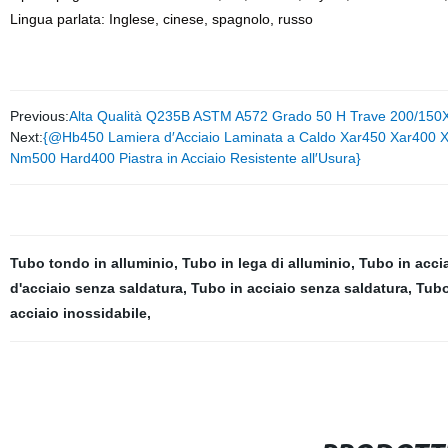
Lingua parlata: Inglese, cinese, spagnolo, russo
Previous:
Alta Qualità Q235B ASTM A572 Grado 50 H Trave 200/150X15
Next:
{@Hb450 Lamiera d′Acciaio Laminata a Caldo Xar450 Xar400
Nm500 Hard400 Piastra in Acciaio Resistente all′Usura}
Tubo tondo in alluminio
,
Tubo in lega di alluminio
,
Tubo in acci
d'acciaio senza saldatura
,
Tubo in acciaio senza saldatura
,
Tubo
acciaio inossidabile
,