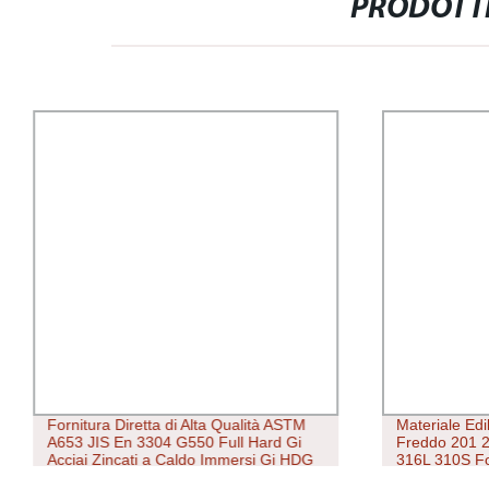
PRODOTTI
Fornitura Diretta di Alta Qualità ASTM
Materiale Ed
A653 JIS En 3304 G550 Full Hard Gi
Freddo 201 
Acciai Zincati a Caldo Immersi Gi HDG
316L 310S Fo
per la Lavorazione di Tubazioni Gi Tubi
Finitura 401