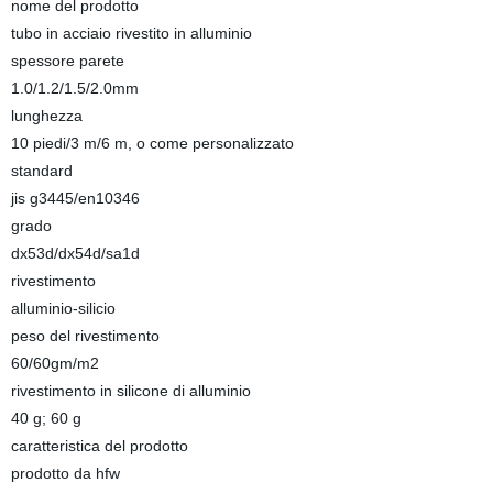
nome del prodotto
tubo in acciaio rivestito in alluminio
spessore parete
1.0/1.2/1.5/2.0mm
lunghezza
10 piedi/3 m/6 m, o come personalizzato
standard
jis g3445/en10346
grado
dx53d/dx54d/sa1d
rivestimento
alluminio-silicio
peso del rivestimento
60/60gm/m2
rivestimento in silicone di alluminio
40 g; 60 g
caratteristica del prodotto
prodotto da hfw