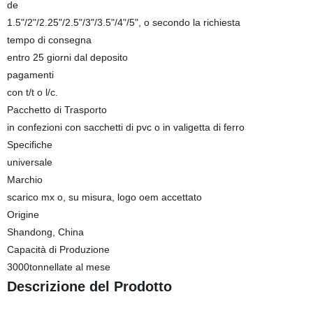
de
1.5"/2"/2.25"/2.5"/3"/3.5"/4"/5", o secondo la richiesta
tempo di consegna
entro 25 giorni dal deposito
pagamenti
con t/t o l/c.
Pacchetto di Trasporto
in confezioni con sacchetti di pvc o in valigetta di ferro
Specifiche
universale
Marchio
scarico mx o, su misura, logo oem accettato
Origine
Shandong, China
Capacità di Produzione
3000tonnellate al mese
Descrizione del Prodotto