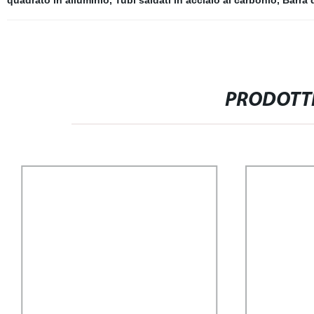
quadrato in alluminio
,
Tubi saldati in acciaio al carbonio
,
Barra 
PRODOTTI