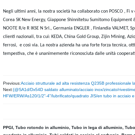
Negli ultimi anni, la nostra società ha collaborato con POSCO , Fi
Corea SK New Energy, Giappone Shinnitetsu Sumitomo Equipment & E
NOOTE R/e R IKSE N Srl., Germania ENGLER , Finlandia VALMET, Spag
clienti nazionali, tra cui: KEDA, China Gold Group, Zijin Mining, Az
ferrosi, e così via. La nostra azienda ha una forte forza tecnica, ot
tempestiva, che è unanimemente riconosciuta dalle unità cooperat
Previous:
Acciaio strutturale ad alta resistenza Q235B professionale l
Next:
{@SA1d/Dx54D saldato alluminato/acciaio inox/zincato/rivestimen
HFW/ERW/As120/1/2"-4"/lubrificato/quadrato JIS/en tubo in acciaio e
PPGI
,
Tubo rotondo in alluminio
,
Tubo in lega di alluminio
,
Tubo