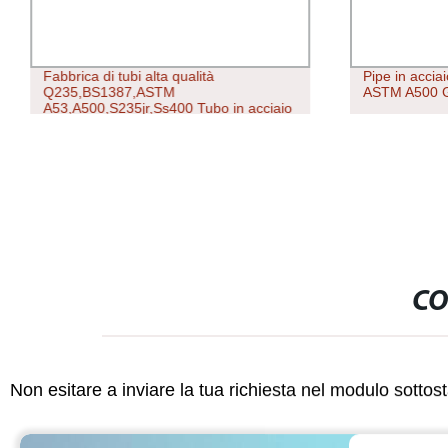
Fabbrica di tubi alta qualità
Pipe in accia
Q235,BS1387,ASTM
ASTM A500 
A53,A500,S235jr,Ss400 Tubo in acciaio
pregalvanizzato Tubo rotondo saldato
ato/quadrato
pregalvanizzato Tubo rotondo/Tubo Gi
a un prezzo migliore
CO
Non esitare a inviare la tua richiesta nel modulo sotto