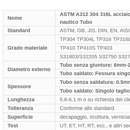
ASTM A312 304 316L acciaio 
Nome
nautico Tubo
Standard
ASTM, GB, JIS, DIN, EN, AISI
TP304 TP304L TP316 TP316
Grado materiale
TP410 TP410S TP403
S31803/S32205 S32750 S32
Tubo senza giunture: 6mm
Diametro esterno
Tubo saldato: Fessura si
Tubo senza saldatura: 0.5
Spessore
Tubo saldato: Singolo tagl
Lunghezza
5.8-6.1 m o su richiesta del cl
Tolleranza
Conforme allo standard.
Superficie
decapaggio, ricottura, vernici
Test
UT, ET, HT, RT, ecc., e altri s