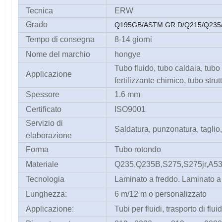
Tecnica
ERW
Grado
Q195GB/ASTM GR.D/Q215/Q235/S
Tempo di consegna
8-14 giorni
Nome del marchio
hongye
Tubo fluido, tubo caldaia, tubo
Applicazione
fertilizzante chimico, tubo strutt
Spessore
1.6 mm
Certificato
ISO9001
Servizio di
Saldatura, punzonatura, taglio,
elaborazione
Forma
Tubo rotondo
Materiale
Q235,Q235B,S275,S275jr,A53
Tecnologia
Laminato a freddo. Laminato a
Lunghezza:
6 m/12 m o personalizzato
Applicazione:
Tubi per fluidi, trasporto di flu