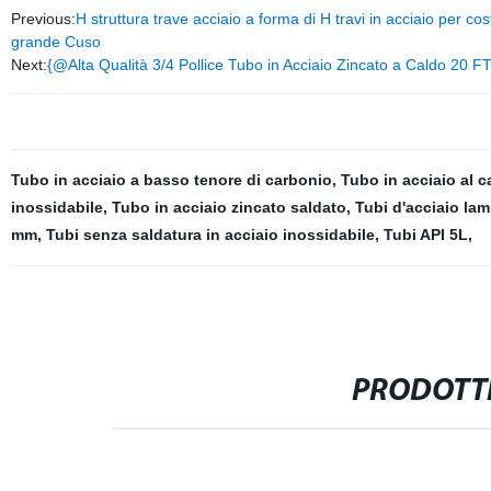
Previous:
H struttura trave acciaio a forma di H travi in acciaio per cos
grande Cuso
Next:
{@Alta Qualità 3/4 Pollice Tubo in Acciaio Zincato a Caldo 20 FT
Tubo in acciaio a basso tenore di carbonio
,
Tubo in acciaio al c
inossidabile
,
Tubo in acciaio zincato saldato
,
Tubi d'acciaio lam
mm
,
Tubi senza saldatura in acciaio inossidabile
,
Tubi API 5L
,
PRODOTTI