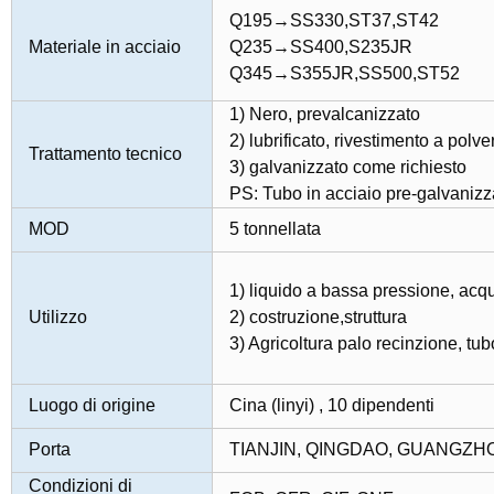
Q195→SS330,ST37,ST42
Materiale in acciaio
Q235→SS400,S235JR
Q345→S355JR,SS500,ST52
1) Nero, prevalcanizzato
2) lubrificato, rivestimento a polve
Trattamento tecnico
3) galvanizzato come richiesto
PS: Tubo in acciaio pre-galvanizz
MOD
5 tonnellata
1) liquido a bassa pressione, acqua
Utilizzo
2) costruzione,struttura
3) Agricoltura palo recinzione, tub
Luogo di origine
Cina (linyi) , 10 dipendenti
Porta
TIANJIN, QINGDAO, GUANGZHOU
Condizioni di