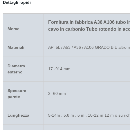
Dettagli rapidi
Fornitura in fabbrica A36 A106 tubo i
Merce
cavo in carbonio Tubo rotondo in acci
Materiali
API 5L / A53 / A36 / A106 GRADO B E altro mat
Diametro
17 -914 mm
esterno
Spessore
2- 60 mm
parete
Lunghezza
5-14m , 5.8 m , 6 m , 10-12 m 12 m o su rich