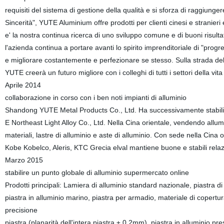
requisiti del sistema di gestione della qualità e si sforza di raggiung
Sincerità", YUTE Aluminium offre prodotti per clienti cinesi e stranieri 
e' la nostra continua ricerca di uno sviluppo comune e di buoni risultat
l'azienda continua a portare avanti lo spirito imprenditoriale di "progre
e migliorare costantemente e perfezionare se stesso. Sulla strada 
YUTE creerà un futuro migliore con i colleghi di tutti i settori della vita 
Aprile 2014
collaborazione in corso con i ben noti impianti di alluminio
Shandong YUTE Metal Products Co., Ltd. Ha successivamente stabili
E Northeast Light Alloy Co., Ltd. Nella Cina orientale, vendendo allu
materiali, lastre di alluminio e aste di alluminio. Con sede nella Cina 
Kobe Kobelco, Aleris, KTC Grecia elval mantiene buone e stabili relazi
Marzo 2015
stabilire un punto globale di alluminio supermercato online
Prodotti principali: Lamiera di alluminio standard nazionale, piastra d
piastra in alluminio marino, piastra per armadio, materiale di copertur
precisione
piastra (planarità dell'intera piastra ± 0.2mm), piastra in alluminio pre