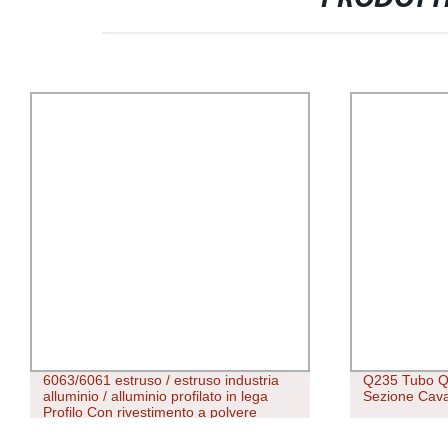
6063/6061 estruso / estruso industria
Q235 Tubo Qu
alluminio / alluminio profilato in lega
Sezione Cav
Profilo Con rivestimento a polvere
finitura anodizzata interruzione termica
per Windows / Porte/LED