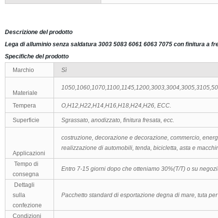
Descrizione del prodotto
Lega di alluminio senza saldatura 3003 5083 6061 6063 7075 con finitura a f
Specifiche del prodotto
Marchio
Sì
1050,1060,1070,1100,1145,1200,3003,3004,3005,3105,5
Materiale
Tempera
O,H12,H22,H14,H16,H18,H24,H26, ECC.
Superficie
Sgrassato, anodizzato, finitura fresata, ecc.
costruzione, decorazione e decorazione, commercio, energia
realizzazione di automobili, tenda, bicicletta, asta e macchi
Applicazioni
Tempo di
Entro 7-15 giorni dopo che otteniamo 30%(T/T) o su negoz
consegna
Dettagli
sulla
Pacchetto standard di esportazione degna di mare, tuta per tut
confezione
Condizioni