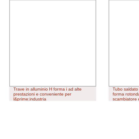
Tubo saldato in acciaio inossidabile di
AISI ASTM T
forma rotonda ASTM A312 per
316L 316ti 3
scambiatore di calore
2507 Inox Tub
Tubo in Accia