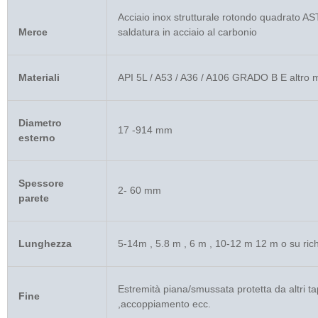
Acciaio inox strutturale rotondo quadrato 
Merce
saldatura in acciaio al carbonio
Materiali
API 5L / A53 / A36 / A106 GRADO B E altro mat
Diametro
17 -914 mm
esterno
Spessore
2- 60 mm
parete
Lunghezza
5-14m , 5.8 m , 6 m , 10-12 m 12 m o su rich
Estremità piana/smussata protetta da altri tapp
Fine
,accoppiamento ecc.