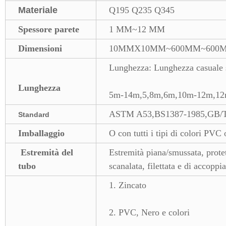
Materiale
Q195 Q235 Q345
Spessore parete
1 MM~12 MM
Dimensioni
10MMX10MM~600MM~600
Lunghezza: Lunghezza casuale 
Lunghezza
5m-14m,5,8m,6m,10m-12m,12m o 
ASTM A53,BS1387-1985,GB/T3
Standard
Imballaggio
O con tutti i tipi di colori PVC
Estremità del
Estremità piana/smussata, protet
tubo
scanalata, filettata e di accoppi
1. Zincato
2. PVC, Nero e colori