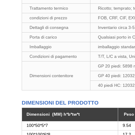
Trattamento termico
Ricotto; temprato; 
condizioni di prezzo
FOB, CRF, CIF, EXW 
Dettagli di consegna
Inventario circa 3-5
Porta di carico
Qualsiasi porto in 
Imballaggio
imballaggio standar
Condizioni di pagamento
T/T, L/C a vista, U
GP 20 piedi: 5898
Dimensioni contenitore
GP 40 piedi: 120
40 piedi HC: 1203
DIMENSIONI DEL PRODOTTO
Dimensioni (MM) h*b*tw*t
Peso 
100*50*5*7
9.54
100*100*6*8
17.2