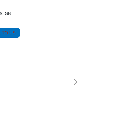
BS, GB
 TO US