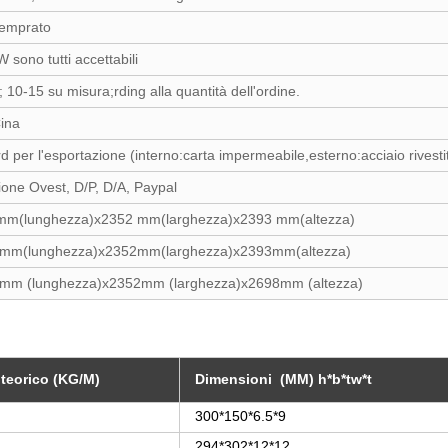
temprato
sono tutti accettabili
; 10-15 su misura;rding alla quantità dell'ordine.
Cina
d per l'esportazione (interno:carta impermeabile,esterno:acciaio rivestit
nione Ovest, D/P, D/A, Paypal
 mm(lunghezza)x2352 mm(larghezza)x2393 mm(altezza)
32mm(lunghezza)x2352mm(larghezza)x2393mm(altezza)
2mm (lunghezza)x2352mm (larghezza)x2698mm (altezza)
teorico (KG/M)
Dimensioni (MM) h*b*tw*t
300*150*6.5*9
294*302*12*12