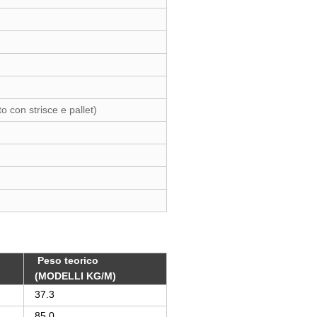
o con strisce e pallet)
Peso teorico
(MODELLI KG/M)
37.3
85.0