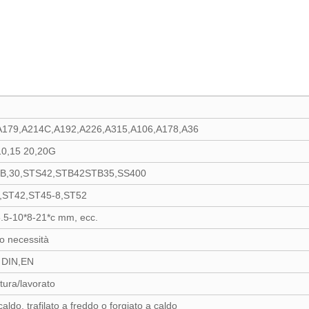
A179,A214C,A192,A226,A315,A106,A178,A36
0,15 20,20G
B,30,STS42,STB42STB35,SS400
,ST42,ST45-8,ST52
.5-10*8-21*c mm, ecc.
 necessità
 DIN,EN
tura/lavorato
ldo, trafilato a freddo o forgiato a caldo