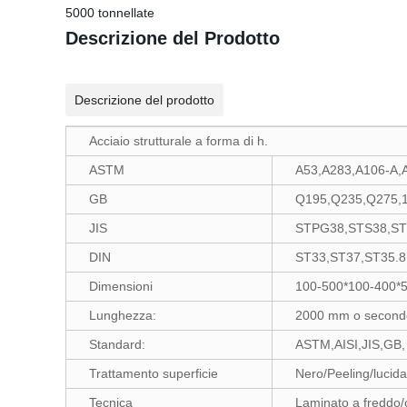
5000 tonnellate
Descrizione del Prodotto
Descrizione del prodotto
Acciaio strutturale a forma di h.
ASTM
A53,A283,A106-A,
GB
Q195,Q235,Q275,1
JIS
STPG38,STS38,ST
DIN
ST33,ST37,ST35.8
Dimensioni
100-500*100-400*5
Lunghezza:
2000 mm o secondo
Standard:
ASTM,AISI,JIS,GB,
Trattamento superficie
Nero/Peeling/lucida
Tecnica
Laminato a freddo/ca