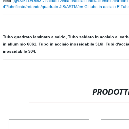
Next:
{@DX51D/Dx53D saldato zincato/acciaio inox/alluminio/carboni
4"/lubrificato/rotondo/quadrato JIS/ASTM/en Gi tubo in acciaio E Tub
Tubo quadrato laminato a caldo
,
Tubo saldato in acciaio al car
in alluminio 6061
,
Tubo in acciaio inossidabile 316l
,
Tubi d'acci
inossidabile 304
,
PRODOTTI