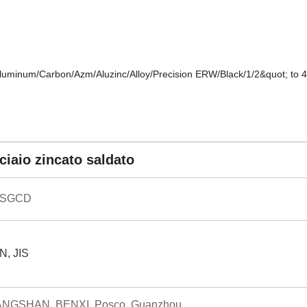
ciaio zincato saldato
/SGCD
N, JIS
TANGSHAN, BENXI, Posco, Guanzhou