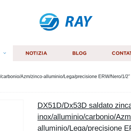
RAY
I
NOTIZIA
BLOG
CONTA
carbonio/Azm/zinco-alluminio/Lega/precisione ERW/Nero/1/2" -
DX51D/Dx53D saldato zinca
inox/alluminio/carbonio/Azm
alluminio/Lega/precisione 