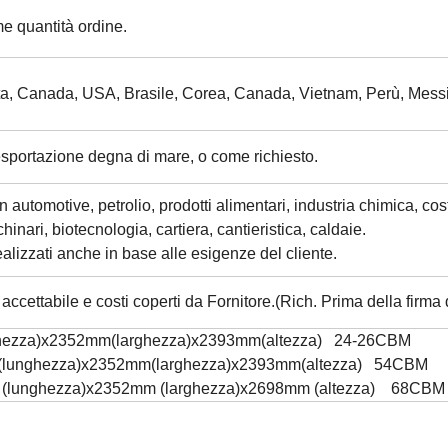
 quantità ordine.
ita, Canada, USA, Brasile, Corea, Canada, Vietnam, Perù, Messi
esportazione degna di mare, o come richiesto.
 automotive, petrolio, prodotti alimentari, industria chimica, cost
inari, biotecnologia, cartiera, cantieristica, caldaie.
alizzati anche in base alle esigenze del cliente.
 accettabile e costi coperti da Fornitore.(Rich. Prima della firma 
ghezza)x2352mm(larghezza)x2393mm(altezza) 24-26CBM
m(lunghezza)x2352mm(larghezza)x2393mm(altezza) 54CBM
 (lunghezza)x2352mm (larghezza)x2698mm (altezza) 68CBM