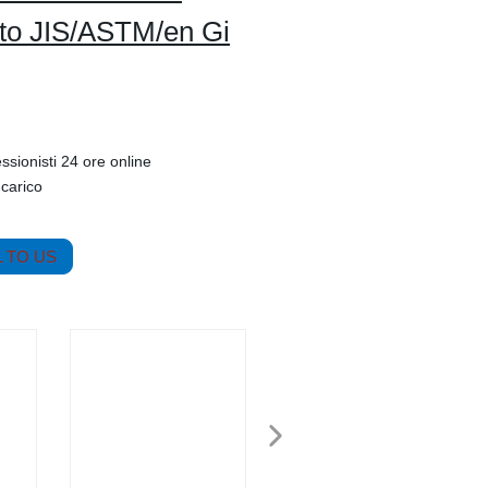
rato JIS/ASTM/en Gi
ssionisti 24 ore online
 carico
 TO US