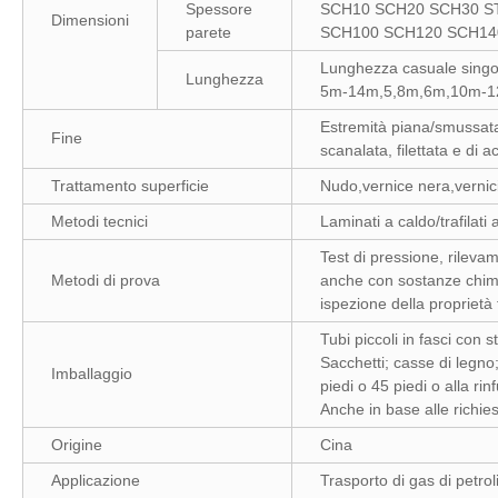
Spessore
SCH10 SCH20 SCH30 S
Dimensioni
parete
SCH100 SCH120 SCH14
Lunghezza casuale singo
Lunghezza
5m-14m,5,8m,6m,10m-12m,
Estremità piana/smussata,
Fine
scanalata, filettata e di 
Trattamento superficie
Nudo,vernice nera,vernic
Metodi tecnici
Laminati a caldo/trafilati
Test di pressione, rilevame
Metodi di prova
anche con sostanze chim
ispezione della proprietà 
Tubi piccoli in fasci con st
Sacchetti; casse di legno;
Imballaggio
piedi o 45 piedi o alla rin
Anche in base alle richies
Origine
Cina
Applicazione
Trasporto di gas di petro