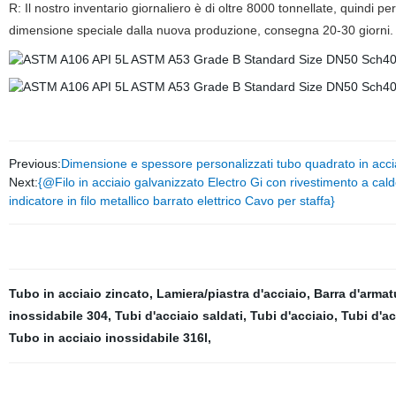
R: Il nostro inventario giornaliero è di oltre 8000 tonnellate, quindi pe
dimensione speciale dalla nuova produzione, consegna 20-30 giorni.
Previous:
Dimensione e spessore personalizzati tubo quadrato in accia
Next:
{@Filo in acciaio galvanizzato Electro Gi con rivestimento 
indicatore in filo metallico barrato elettrico Cavo per staffa}
Tubo in acciaio zincato
,
Lamiera/piastra d'acciaio
,
Barra d'armat
inossidabile 304
,
Tubi d'acciaio saldati
,
Tubi d'acciaio
,
Tubi d'ac
Tubo in acciaio inossidabile 316l
,