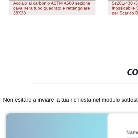
cciaio al carbonio ASTM A500 sezione
Ss201/430 /304 Tubo 
ava nera tubo quadrato e rettangolare
Inossidabile Senza Gi
8X38
per Scarico Ba Superf
Acciaio Inossidabile
CO
Non esitare a inviare la tua richiesta nel modulo sotto