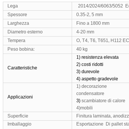
Lega
2014/2024/6063/5052
Ec
Spessore
0.35-2, 5 mm
Larghezza
Fino a 1800 mm
Diametro esterno
4-20 mm
Tempera
O,
T4, T6, T651,
H112 EC
Peso bobina:
40 kg
1) resistenza elevata
2) costi ridotti
Caratteristiche
3) durevole
4) aspetto gradevole
1) decorazione
condensatore
Applicazioni
3)
scambiatore di calore
4)mobili
Superficie
Finitura laminata, anodizza
Imballaggio
Esportazione Di pallet s