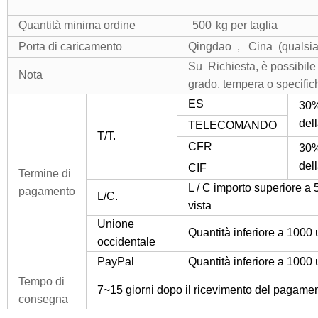
Quantità minima ordine
500
kg
per taglia
Porta di caricamento
Qingdao , Cina (qualsias
Su Richiesta, è possibile d
Nota
grado, tempera o specific
ES
30%
del
TELECOMANDO
T/T.
CFR
30%
del
CIF
Termine di
L / C importo superiore a 
pagamento
L/C.
vista
Unione
Quantità inferiore a 1000
occidentale
PayPal
Quantità inferiore a 1000
Tempo di
7~15 giorni dopo il ricevimento del pagamen
consegna