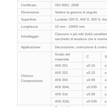
Certificato:
ISO 9001: 2008
Dimensione:
Vedere la gamma di seguito
Superficie:
Lucidato 320 G, 400 G, 600 G; linea
Lunghezza:
10 mm - 10000 mm
Ciascuno o più tubi (tubi) sarebber
Imballaggio:
sacchetto di tessitura che è marin
Applicazione:
Decorazione, costruzione & costruz
Grado del
C
S
materiale
AISI 201
≤0.15
≤
AISI 202
≤0.15
≤
Chimico
AISI 304
≤0.08
≤
Composizione:
AISI 304L
≤0.035
≤
AISI 316
≤0.08
≤
AISI 316L
≤0.035
≤