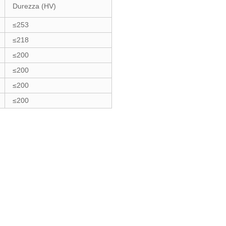
Durezza (HV)
≤253
≤218
≤200
≤200
≤200
≤200