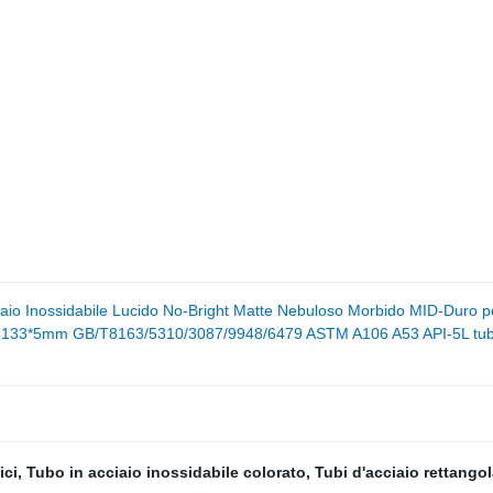
aio Inossidabile Lucido No-Bright Matte Nebuloso Morbido MID-Duro p
do 133*5mm GB/T8163/5310/3087/9948/6479 ASTM A106 A53 API-5L tubo 
ici
,
Tubo in acciaio inossidabile colorato
,
Tubi d'acciaio rettangol