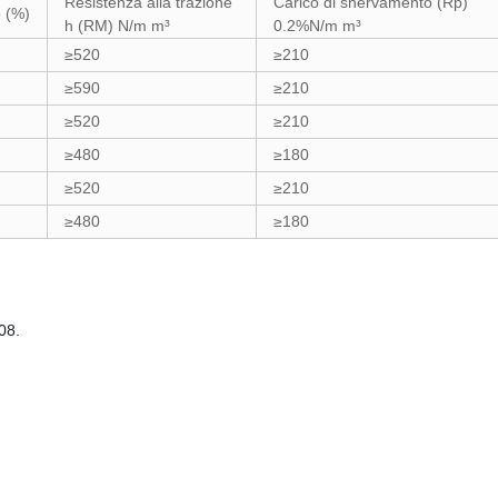
Resistenza alla trazione
Carico di snervamento (Rp)
 (%)
h (RM) N/m m³
0.2%N/m m³
≥520
≥210
≥590
≥210
≥520
≥210
≥480
≥180
≥520
≥210
≥480
≥180
008.