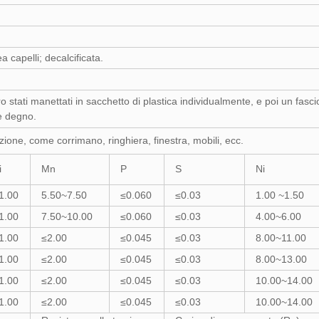
 capelli; decalcificata.
o stati manettati in sacchetto di plastica individualmente, e poi un fasc
e degno.
ione, come corrimano, ringhiera, finestra, mobili, ecc.
i
Mn
P
S
Ni
1.00
5.50~7.50
≤0.060
≤0.03
1.00 ~1.50
1.00
7.50~10.00
≤0.060
≤0.03
4.00~6.00
1.00
≤2.00
≤0.045
≤0.03
8.00~11.00
1.00
≤2.00
≤0.045
≤0.03
8.00~13.00
1.00
≤2.00
≤0.045
≤0.03
10.00~14.00
1.00
≤2.00
≤0.045
≤0.03
10.00~14.00