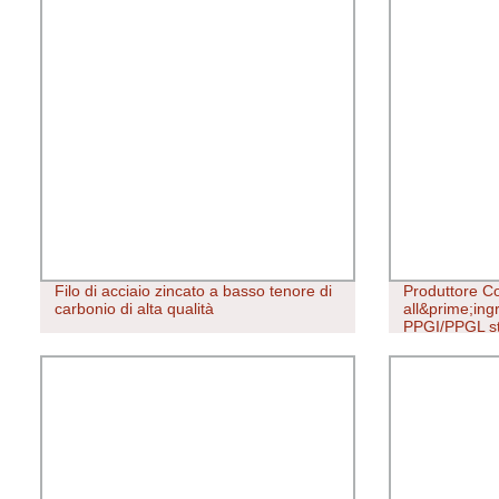
Filo di acciaio zincato a basso tenore di
Produttore C
carbonio di alta qualità
all&prime;ingr
PPGI/PPGL stri
a colori Bobin
alluminio/acci