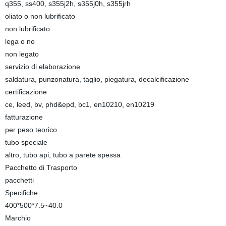
q355, ss400, s355j2h, s355j0h, s355jrh
oliato o non lubrificato
non lubrificato
lega o no
non legato
servizio di elaborazione
saldatura, punzonatura, taglio, piegatura, decalcificazione
certificazione
ce, leed, bv, phd&epd, bc1, en10210, en10219
fatturazione
per peso teorico
tubo speciale
altro, tubo api, tubo a parete spessa
Pacchetto di Trasporto
pacchetti
Specifiche
400*500*7.5~40.0
Marchio