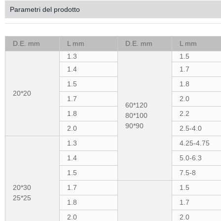
Parametri del prodotto
D.E. mm
L mm
D.E. mm
L mm
1.3
1.5
1.4
1.7
1.5
1.8
20*20
1.7
2.0
60*120
1.8
2.2
80*100
90*90
2.0
2.5-4.0
1.3
4.25-4.75
1.4
5.0-6.3
1.5
7.5-8
20*30
1.7
1.5
25*25
1.8
1.7
2.0
2.0