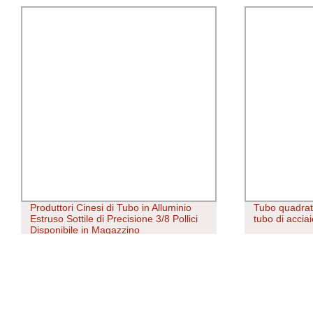
Tubo quadrato in acciaio nero 23mm
GOST 87
tubo di acciaio saldato
Seamless
Laminato