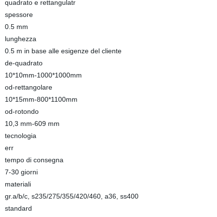
quadrato e rettangulatr
spessore
0.5 mm
lunghezza
0.5 m in base alle esigenze del cliente
de-quadrato
10*10mm-1000*1000mm
od-rettangolare
10*15mm-800*1100mm
od-rotondo
10,3 mm-609 mm
tecnologia
err
tempo di consegna
7-30 giorni
materiali
gr.a/b/c, s235/275/355/420/460, a36, ss400
standard