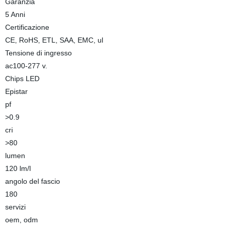
Garanzia
5 Anni
Certificazione
CE, RoHS, ETL, SAA, EMC, ul
Tensione di ingresso
ac100-277 v.
Chips LED
Epistar
pf
>0.9
cri
>80
lumen
120 lm/l
angolo del fascio
180
servizi
oem, odm