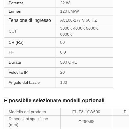
Potenza
22 W.
Lumen
120 LM/W
Tensione di ingresso
AC100-277 V
50 HZ
3000K 4000K 5000K
CCT
6000K
CRI(Ra)
80
PF
0.9
Durata
500 ORE
Velocità IP
20
Angolo del fascio
180
È possibile selezionare modelli opzionali
Modello del prodotto
FL-T8-10W600
FL
Dimensioni specifiche
Φ26*588
(mm)