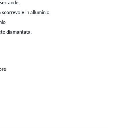
 serrande,
a scorrevole in alluminio
nio
rete diamantata.
vore