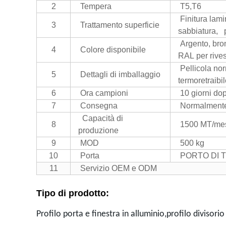
2
Tempera
T5,T6
Finitura lamin
3
Trattamento superficie
sabbiatura, p
Argento, bro
4
Colore disponibile
RAL per rives
Pellicola nor
5
Dettagli di imballaggio
termoretraibil
6
Ora campioni
10 giorni dop
7
Consegna
Normalmente 
Capacità di
8
1500 MT/me
produzione
9
MOD
500 kg
10
Porta
PORTO DI T
11
Servizio OEM e ODM
Tipo di prodotto:
Profilo porta e finestra in alluminio,profilo divisorio