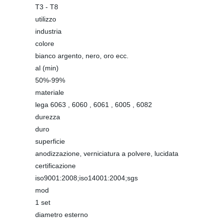
T3 - T8
utilizzo
industria
colore
bianco argento, nero, oro ecc.
al (min)
50%-99%
materiale
lega 6063 , 6060 , 6061 , 6005 , 6082
durezza
duro
superficie
anodizzazione, verniciatura a polvere, lucidata
certificazione
iso9001:2008;iso14001:2004;sgs
mod
1 set
diametro esterno