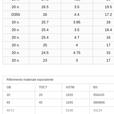
20 n.
26.5
3.5
19.5
D355
26
4.4
17.2
20 n.
25.7
3.85
18
20 n.
25.4
3.5
18.4
20 n.
25.4
4.7
16
20 n.
25
4
17
20 n.
24.5
4.75
15
20 n.
23
3
17
Riferimento materiale equivalente:
GB
TOCT
ASTM
BS
20
20
1020
050A20
45
45
1045
080M46
40 Cr
5140
41Cr4