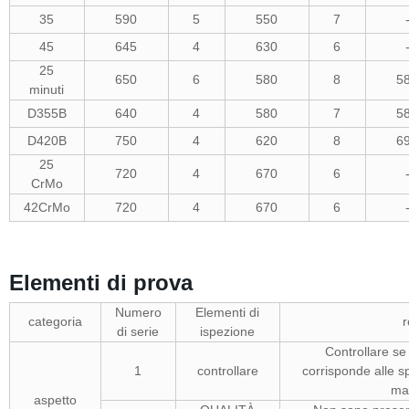
35
590
5
550
7
45
645
4
630
6
25
650
6
580
8
5
minuti
D355B
640
4
580
7
5
D420B
750
4
620
8
6
25
720
4
670
6
CrMo
42CrMo
720
4
670
6
Elementi di prova
Numero
Elementi di
categoria
r
di serie
ispezione
Controllare se 
1
controllare
corrisponde alle sp
mat
aspetto