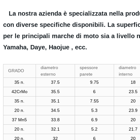
La nostra azienda è specializzata nella produ
con diverse specifiche disponibili. La superfi
per le principali marche di moto sia a livell
Yamaha, Daye, Haojue , ecc.
diametro
spessore
diametro
GRADO
esterno
parete
interno
35 n.
37.5
9.75
18
42CrMo
35.5
6
23.5
35 n.
35.1
7.55
20
20 n.
34.5
5.3
23.9
37 Mn5
33.8
6.9
20
20 n.
32.1
5.2
21.7
20 n.
32
6
20