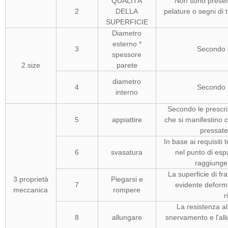
QUALITÀ
Non sono presenti
2
DELLA
pelature o segni di 
SUPERFICIE
Diametro
esterno *
3
Secondo l
spessore
2.size
parete
diametro
4
Secondo l
interno
Secondo le prescri
5
appiattire
che si manifestino
pressate
In base ai requisiti
6
svasatura
nel punto di es
raggiunge 
La superficie di fr
3.proprietà
Piegarsi e
7
evidente deform
meccanica
rompere
r
La resistenza al
8
allungare
snervamento e l'all