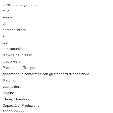
termine di pagamento
tt, lc
scorte
sì
personalizzato
sì
test
test casuale
termine del prezzo
tt,l/c a vista
Pacchetto di Trasporto
spedizione in conformità con gli standard di spedizione
Marchio
yuantaiderun
Origine
China, Shandong
Capacità di Produzione
50000 t/mese