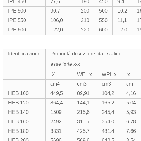
IPE 450
77,6
190
450
9,4
1
IPE 500
90,7
200
500
10,2
1
IPE 550
106,0
210
550
11,1
1
IPE 600
122,0
220
600
12,0
1
Identificazione
Proprietà di sezione, dati statici
asse forte x-x
IX
WEL.x
WPL.x
ix
cm4
cm3
cm3
cm
HEB 100
449,5
89,91
104,2
4,16
HEB 120
864,4
144,1
165,2
5,04
HEB 140
1509
215,6
245,4
5,93
HEB 160
2492
311,5
354,0
6,78
HEB 180
3831
425,7
481,4
7,66
HEB 200
5696
569,6
642,5
8,54