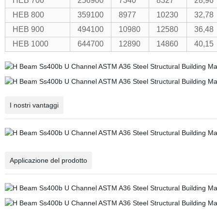
HEB 700
256900
7340
8327
28,96
HEB 800
359100
8977
10230
32,78
HEB 900
494100
10980
12580
36,48
HEB 1000
644700
12890
14860
40,15
I nostri vantaggi
Applicazione del prodotto