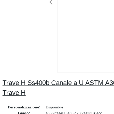
Trave H Ss400b Canale a U ASTM A36 Ma
Trave H
Personalizzazione:
Disponibile
Grado:
s355jr;ss400;a36;q235;ss235jr;ecc.