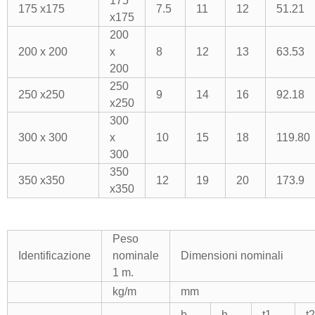
175
175 x175
7.5
11
12
51.21
x175
200
200 x 200
x
8
12
13
63.53
200
250
250 x250
9
14
16
92.18
x250
300
300 x 300
x
10
15
18
119.80
300
350
350 x350
12
19
20
173.9
x350
Peso
Identificazione
nominale
Dimensioni nominali
1 m.
kg/m
mm
b
h
t1
t2