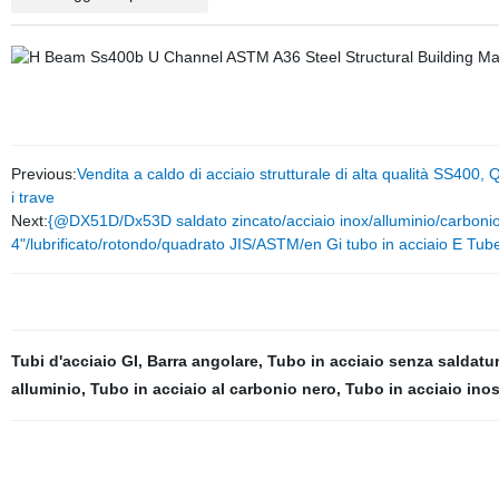
Previous:
Vendita a caldo di acciaio strutturale di alta qualità SS400, Q23
i trave
Next:
{@DX51D/Dx53D saldato zincato/acciaio inox/alluminio/carboni
4"/lubrificato/rotondo/quadrato JIS/ASTM/en Gi tubo in acciaio E Tub
Tubi d'acciaio GI
,
Barra angolare
,
Tubo in acciaio senza saldatu
alluminio
,
Tubo in acciaio al carbonio nero
,
Tubo in acciaio inos