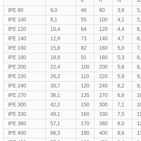
IPE 80
6,0
46
80
3,8
5
IPE 100
8,1
55
100
4,1
5
IPE 120
10,4
64
120
4,4
6
IPE 140
12,9
73
140
4,7
6
IPE 160
15,8
82
160
5,0
7
IPE 180
18,8
91
180
5,3
8
IPE 200
22,4
100
200
5,6
8
IPE 220
26,2
110
220
5,9
9
IPE 240
30,7
120
240
6,2
9
IPE 270
36,1
135
270
6,6
1
IPE 300
42,2
150
300
7,1
1
IPE 330
49,1
160
330
7,5
1
IPE 360
57,1
170
360
8,0
1
IPE 400
66,3
180
400
8,6
1