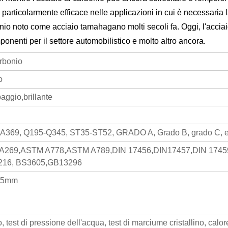
nio particolarmente efficace nelle applicazioni in cui è necessari
io noto come acciaio tamahagano molti secoli fa. Oggi, l'acciaio 
mponenti per il settore automobilistico e molto altro ancora.
arbonio
o
aggio,brillante
-A369, Q195-Q345, ST35-ST52, GRADO A, Grado B, grado C, e
269,ASTM A778,ASTM A789,DIN 17456,DIN17457,DIN 17459,
16, BS3605,GB13296
0,5mm
, test di pressione dell'acqua, test di marciume cristallino, calor