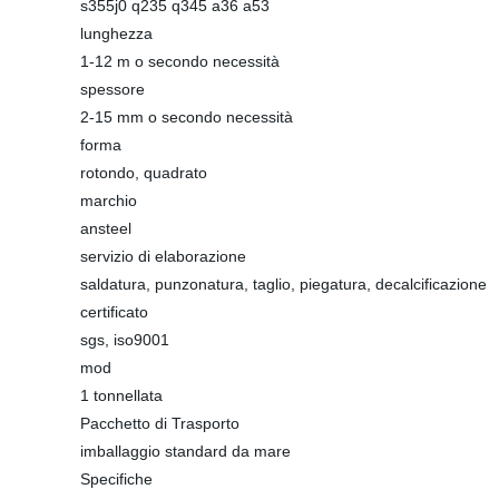
s355j0 q235 q345 a36 a53
lunghezza
1-12 m o secondo necessità
spessore
2-15 mm o secondo necessità
forma
rotondo, quadrato
marchio
ansteel
servizio di elaborazione
saldatura, punzonatura, taglio, piegatura, decalcificazione
certificato
sgs, iso9001
mod
1 tonnellata
Pacchetto di Trasporto
imballaggio standard da mare
Specifiche