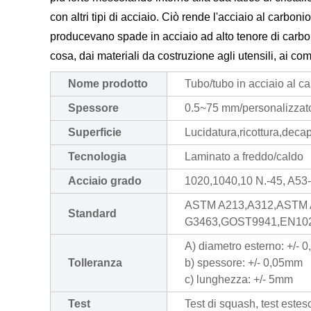
con altri tipi di acciaio. Ciò rende l'acciaio al carbo
producevano spade in acciaio ad alto tenore di carbon
cosa, dai materiali da costruzione agli utensili, ai co
Nome prodotto
Tubo/tubo in acciaio al c
Spessore
0.5~75 mm/personalizzat
Superficie
Lucidatura,ricottura,decap
Tecnologia
Laminato a freddo/caldo
Acciaio grado
1020,1040,10 N.-45, A53
ASTM A213,A312,ASTM A
Standard
G3463,GOST9941,EN102
A) diametro esterno: +/- 
Tolleranza
b) spessore: +/- 0,05mm
c) lunghezza: +/- 5mm
Test
Test di squash, test esteso