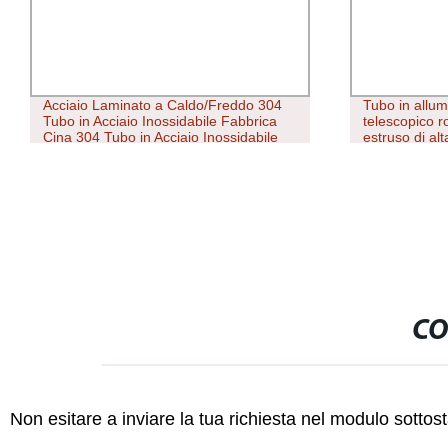
Acciaio Laminato a Caldo/Freddo 304
Tubo in allum
Tubo in Acciaio Inossidabile Fabbrica
telescopico 
Cina 304 Tubo in Acciaio Inossidabile
estruso di alt
per Decorazione
l&prime;indu
5052 6061 6
CO
Non esitare a inviare la tua richiesta nel modulo sotto