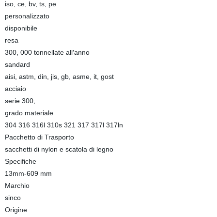
iso, ce, bv, ts, pe
personalizzato
disponibile
resa
300, 000 tonnellate all′anno
sandard
aisi, astm, din, jis, gb, asme, it, gost
acciaio
serie 300;
grado materiale
304 316 316l 310s 321 317 317l 317ln
Pacchetto di Trasporto
sacchetti di nylon e scatola di legno
Specifiche
13mm-609 mm
Marchio
sinco
Origine