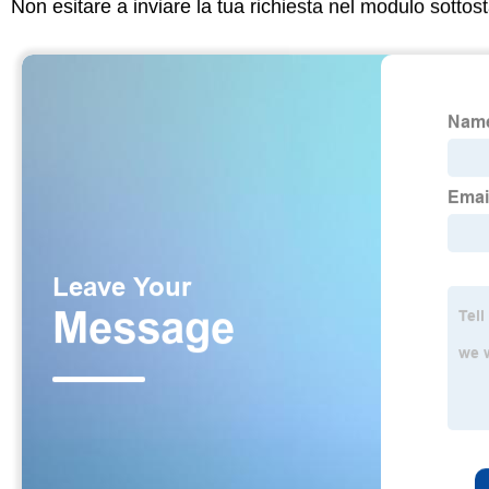
Non esitare a inviare la tua richiesta nel modulo sotto