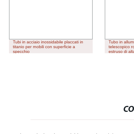
Tubi in acciaio inossidabile placcati in
Tubo in allum
titanio per mobili con superficie a
telescopico 
specchio
estruso di alt
l&prime;indu
5052 6061 6
CO