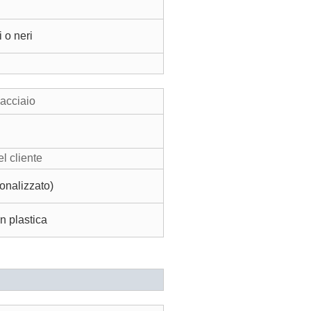
i o neri
 acciaio
l cliente
onalizzato)
n plastica