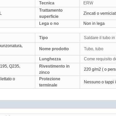
Tecnica
ERW
Trattamento
L
Zincati o verniciat
superficie
Lega o no
Non in lega
Tipo
Saldare il tubo in
 punzonatura,
Nome prodotto
Tubo, tubo
Lunghezza
Come requisito de
Q195, Q235,
Rivestimento in
220 g/m2 ( o pers
zinco
lettato o
Protezione
Nessuno o tappi i
terminale