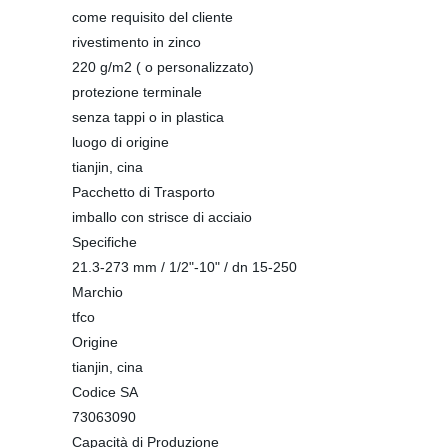
come requisito del cliente
rivestimento in zinco
220 g/m2 ( o personalizzato)
protezione terminale
senza tappi o in plastica
luogo di origine
tianjin, cina
Pacchetto di Trasporto
imballo con strisce di acciaio
Specifiche
21.3-273 mm / 1/2"-10" / dn 15-250
Marchio
tfco
Origine
tianjin, cina
Codice SA
73063090
Capacità di Produzione