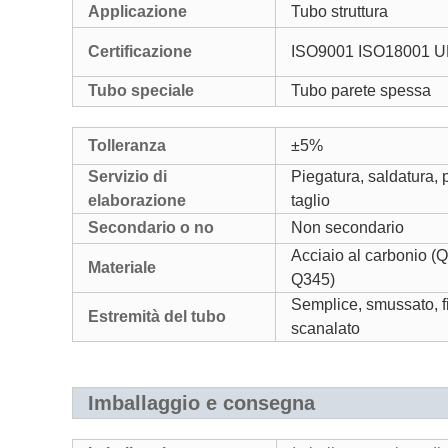
Applicazione
Tubo struttura
Certificazione
ISO9001 ISO18001 U
Tubo speciale
Tubo parete spessa
Tolleranza
±5%
Servizio di
Piegatura, saldatura,
elaborazione
taglio
Secondario o no
Non secondario
Acciaio al carbonio (
Materiale
Q345)
Semplice, smussato, fi
Estremità del tubo
scanalato
Imballaggio e consegna