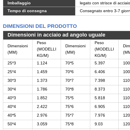
Imballaggio
legato con strisce di acciai
Tempo di consegna
Consegnato entro
3-7
giorn
DIMENSIONI DEL PRODOTTO
Dimensioni in acciaio ad angolo uguale
Peso
Peso
Dimensioni
Dimensioni
Dim
(MODELLI
(MODELLI
(MM)
(MM)
(M
KG/M)
KG/M)
25*3
1.124
70*5
5.397
100
25*4
1.459
70*6
6.406
100
30*3
1.373
70*7
7.398
110
30*4
1.786
70*8
8.373
110
40*3
1.852
75*5
5.818
110
40*4
2.422
75*6
6.905
110
40*5
2.976
75*7
7.976
120
50*4
3.059
75*8
9.03
120