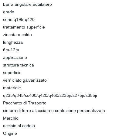
barra angolare equilatero
grado
serie q195-q420
trattamento superficie
zincata a caldo
lunghezza
6m-12m
applicazione
struttura tecnica
superficie
verniciato galvanizzato
materiale
q235/q345/ss400/q420/q460/s235jr/s275jr/s355jr
Pacchetto di Trasporto
cintura di ferro allacciata o confezione personalizzata.
Marchio
acciaio al codolo
Origine