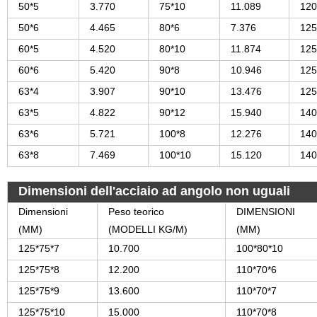
50*5
3.770
75*10
11.089
120
50*6
4.465
80*6
7.376
125
60*5
4.520
80*10
11.874
125
60*6
5.420
90*8
10.946
125
63*4
3.907
90*10
13.476
125
63*5
4.822
90*12
15.940
140
63*6
5.721
100*8
12.276
140
63*8
7.469
100*10
15.120
140
Dimensioni dell'acciaio ad angolo non uguali
Dimensioni
Peso teorico
DIMENSIONI
(MM)
(MODELLI KG/M)
(MM)
125*75*7
10.700
100*80*10
125*75*8
12.200
110*70*6
125*75*9
13.600
110*70*7
125*75*10
15.000
110*70*8