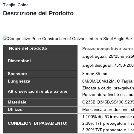
Tianjin, China
Descrizione del Prodotto
Nome del prodotto
Prezzo competitivo barre
angoli uguali: 25*25mm-
Dimensioni
angoli disuguali: 75*50-2
Spessore
3 mm~35 mm
Lunghezza
6M/9M/10M/12M, O Taglia 
Zincata a caldo, pre-galvaniz
Altro servizio di elaborazione
Punzonatura finché ci si può
Materiale
Q235B,Q345B,SS400,S235
Utilizzo
Meccanica e produzione, str
1.100% di L/C irrevocabile a
CONDIZIONI DI PAGAMENTO:
2.30% T/T prepagato e il sa
3.30% T/T prepagato e il sa