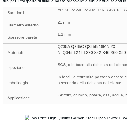
tubi per il trasporto di fluidi a bassa pressione e tubi elettrici saldati in
API 5L, ASME, ASTM, DIN, GB8162, G
Standard
21 mm
Diametro esterno
1.2 mm
Spessore parete
Q235A,Q235C,Q235B,16MN,20
Materiali
N.,Q345,L245,L290,X42,X46,X60,X8
SGS, o in base alla richiesta del client
Ispezione
In fasci, le estremità possono essere 
Imballaggio
a seconda della richiesta del cliente
Petrolio, chimico, potere, gas, acqua, me
Applicazione