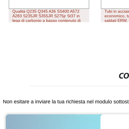
Qualità Q235 Q345 A36 SS400 A572
Tubi in accia
A283 S235JR S355JR S275jr St37 in
economico, tu
lega di carbonio a basso contenuto di
saldati ERW, 
carbonio laminato a freddo carbonio
rettangolari i
laminato a caldo Lamiera di acciaio MS
lamiera di acciaio
CO
Non esitare a inviare la tua richiesta nel modulo sotto