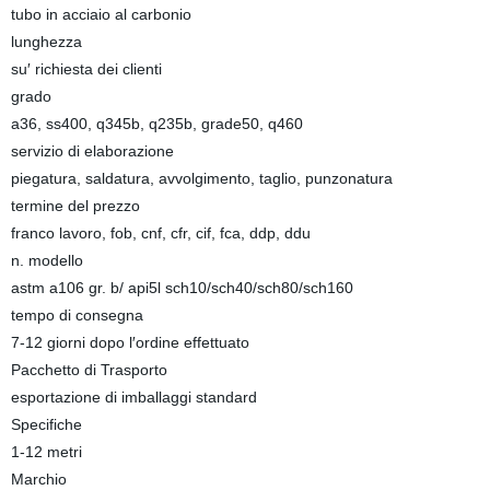
tubo in acciaio al carbonio
lunghezza
su′ richiesta dei clienti
grado
a36, ss400, q345b, q235b, grade50, q460
servizio di elaborazione
piegatura, saldatura, avvolgimento, taglio, punzonatura
termine del prezzo
franco lavoro, fob, cnf, cfr, cif, fca, ddp, ddu
n. modello
astm a106 gr. b/ api5l sch10/sch40/sch80/sch160
tempo di consegna
7-12 giorni dopo l′ordine effettuato
Pacchetto di Trasporto
esportazione di imballaggi standard
Specifiche
1-12 metri
Marchio