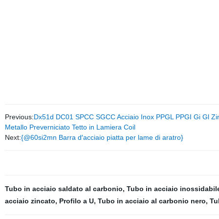
Previous:
Dx51d DC01 SPCC SGCC Acciaio Inox PPGL PPGI Gi Gl Zinca
Metallo Preverniciato Tetto in Lamiera Coil
Next:
{@60si2mn Barra d′acciaio piatta per lame di aratro}
Tubo in acciaio saldato al carbonio
,
Tubo in acciaio inossidabil
acciaio zincato
,
Profilo a U
,
Tubo in acciaio al carbonio nero
,
Tu