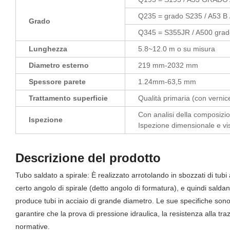
Q235 = grado S235 / A53 B 
Grado
Q345 = S355JR / A500 grad
Lunghezza
5.8~12.0 m o su misura
Diametro esterno
219 mm-2032 mm
Spessore parete
1.24mm-63,5 mm
Trattamento superficie
Qualità primaria (con vernice
Con analisi della composizi
Ispezione
Ispezione dimensionale e vis
Descrizione del prodotto
Tubo saldato a spirale: È realizzato arrotolando in sbozzati di tubi
certo angolo di spirale (detto angolo di formatura), e quindi saldando
produce tubi in acciaio di grande diametro. Le sue specifiche son
garantire che la prova di pressione idraulica, la resistenza alla tra
normative.