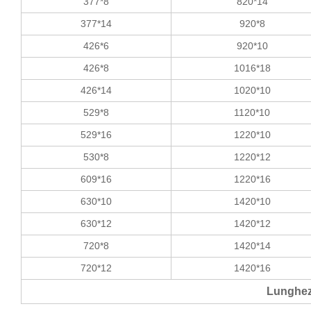
377*8
820*14
377*14
920*8
426*6
920*10
426*8
1016*18
426*14
1020*10
529*8
1120*10
529*16
1220*10
530*8
1220*12
609*16
1220*16
630*10
1420*10
630*12
1420*12
720*8
1420*14
720*12
1420*16
Lunghez