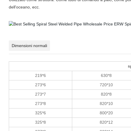
dell'oceano, ecc.
Dimensioni normali
s
219*6
630*8
273*6
720*10
273*7
820*8
273*8
820*10
325*6
800*20
325*8
820*12