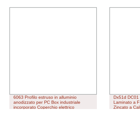
Dx51d DC01 SPCC SGCC Acciaio Inox
Coil in accia
Laminato a Freddo PPGL PPGI Gi Gl
PPGL/PCM met
Zincato a Caldo Galvalume Zinco
elettrodomest
Alluminio PVDF PE Rivestito a Colore
Metallo Preverniciato Tetto in Lamiera
Coil