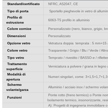
Standard/certificato
NFRC, AS2047, CE
Tipo di porta
Sportello pieghevole in vetro di allumin
Profilo di
6063-T5 profilo in alluminio
estrusione
Colore cornice
Personalizzato (nero, bianco, grigio, 
Dimensioni
Personalizzato
Opzione vetro
Vetratura doppia temprata : 5 mm+15 a+
Colore vetro
Trasparente / Grigio / Blu / Verde / Altr
Tipo vetro
Temprato / rivestito / BASSO-e / riflette
Trattamento
Verniciatura a polvere / grana in legno
superficie
Modalità di
Numeri singolari, come: 3+1,5+1,7+1,
apertura
Schermo
Alluminio / acciaio inox / schermo volant
volante/garza
Ponte rotto (freno termico) o Ponte non 
Funzioni
Isolamento termico, insonorizzante, resi
A): Progetti di ingegneria immobiliare o