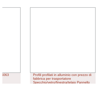
Profili profilati in alluminio con prezzo di
Filo in acciai
fabbrica per trasportatore
trafilato a f
Specchio/vetro/finestra/telaio Pannello
produzione d
solare a LED con anta scorrevole,
dissipatore di calore per recinzione