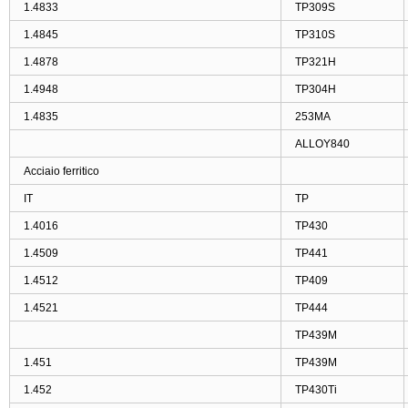
1.4833
TP309S
1.4845
TP310S
1.4878
TP321H
1.4948
TP304H
1.4835
253MA
ALLOY840
Acciaio ferritico
IT
TP
1.4016
TP430
1.4509
TP441
1.4512
TP409
1.4521
TP444
TP439M
1.451
TP439M
1.452
TP430Ti