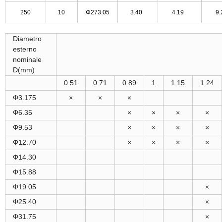
250
10
Φ273.05
3.40
4.19
9
Diametro
esterno
nominale
D
(mm)
0.51
0.71
0.89
1
1.15
1.24
Φ3.175
×
×
×
Φ6.35
×
×
×
×
Φ9.53
×
×
×
×
Φ12.70
×
×
×
×
Φ14.30
Φ15.88
Φ19.05
×
Φ25.40
×
Φ31.75
×