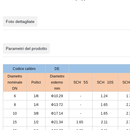
Foto dettagliate
Parametri del prodotto
Codice calibro
DE
Diametro
Diametro
nominale
Pollici
esterno
SCH 5S
SCH 10S
SCH
DN
mm
6
1/8
Φ10.29
-
1.24
1
8
1/4
Φ13.72
-
1.65
2
10
3/8
Φ17.14
-
1.65
2
15
1/2
Φ21.34
1.65
2.11
2