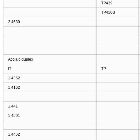
TP439
TP410S
2.4630
Acciaio duplex
IT
TP
1.4362
1.4162
1.441
1.4501
1.4462