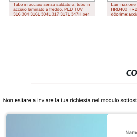
Tubo in acciaio senza saldatura, tubo in
Laminazion
acciaio laminato a freddo, PED TUV
HRB400 HRB5
316 304 316L 304L 317 317L 347H per
d&prime;acci
apparecchiature e strumenti medici,
barre di rinf
tubo capillare
edilizia
CO
Non esitare a inviare la tua richiesta nel modulo sotto