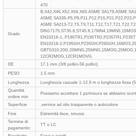
470
B,X42,X46,X52,X56,X60.ASME SA179,ASME SA
ASME SA335-P5,P9,P11,P12,P15,P21,P22,P23,P
ASME SA213-T2,T5,T9,T11,T12,T17,T21,T22,T2
DIN17175,ST35.8,ST45.8,17MN4,19MN5,15M
Grado
EN10216-1,.P195TR1,P195TR2,P235TR1,P235T
EN10216-2,P195GH,P235GH,P265GH,16MO3,2
GBT5310,20G.20MNG,25MNG,15MOG,20MOG
12CR2MOG,12CR1MOVG,
DE
17.1 mm (3/8 pollici-56 pollici)
PESO
1.5 mm
Lunghezza
Lunghezza casuale 1-12,9 m o lunghezza fissa (5
Quantità
Possiamo accettare 1 pz/misura se abbiamo scort
ordine min
Superficie
,vernice ad olio trasparente o autocolore
Fine
Estremità lisce, smussi.
Termine di
TT o LC
pagamento:
Pacchetto
Fasci o sciolti