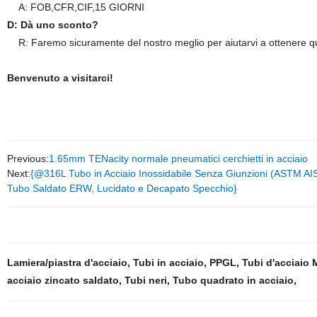
A: FOB,CFR,CIF,15 GIORNI
D: Dà uno sconto?
R: Faremo sicuramente del nostro meglio per aiutarvi a ottenere quel
Benvenuto a visitarci!
Previous:
1.65mm TENacity normale pneumatici cerchietti in acciaio
Next:
{@316L Tubo in Acciaio Inossidabile Senza Giunzioni (ASTM
Tubo Saldato ERW, Lucidato e Decapato Specchio}
Lamiera/piastra d'acciaio
,
Tubi in acciaio
,
PPGL
,
Tubi d'acciaio 
acciaio zincato saldato
,
Tubi neri
,
Tubo quadrato in acciaio
,