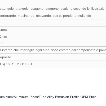
ttangolo, triangolo, esagono, ottagono, ovale, o secondo le illustrazion
, perforando, macinando, sbavando, ecc colpendo, annullando
150mm
*50mm
mm
 interno che interfoglia ogni tubo, fisso esterno dal compensato o pall
 deposito
/TS) 16949, ISO14001