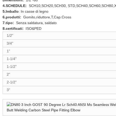
Dimensioni:
1/2"-60"
4.SCHEDULE:
SCH10,SCH20,SCH30, STD,SCH40,SCH60,SCH80,
5.Imballo
: In casse di legno
6.prodotti:
Gomito,riduttore,T,Cap.Cross
7.tipo:
Senza saldatura, saldato
8.certificati:
ISO&PED
1/2"
3/4"
1"
1-1/4"
1-1/2"
2"
2-1/2"
3"