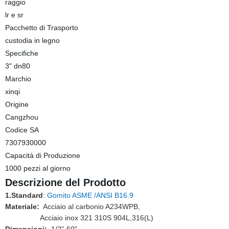
raggio
lr e sr
Pacchetto di Trasporto
custodia in legno
Specifiche
3" dn80
Marchio
xinqi
Origine
Cangzhou
Codice SA
7307930000
Capacità di Produzione
1000 pezzi al giorno
Descrizione del Prodotto
1.Standard
:
Gomito ASME /ANSI B16.9
Materiale:
Acciaio al carbonio A234WPB,
Acciaio inox 321 310S 904L,316(L)