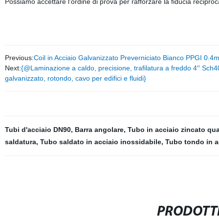
Possiamo accettare l'ordine di prova per rafforzare la fiducia reciproc
Previous:
Coil in Acciaio Galvanizzato Preverniciato Bianco PPGI 0.
Next:
{@Laminazione a caldo, precisione, trafilatura a freddo 4′′ Sch
galvanizzato, rotondo, cavo per edifici e fluidi}
Tubi d'acciaio DN90
,
Barra angolare
,
Tubo in acciaio zincato qu
saldatura
,
Tubo saldato in acciaio inossidabile
,
Tubo tondo in a
PRODOTTI