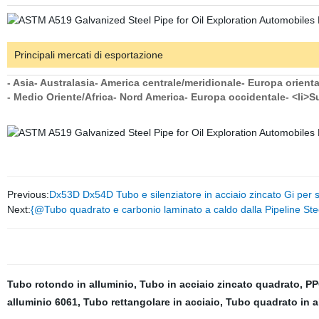
Principali mercati di esportazione
- Asia
- Australasia
- America centrale/meridionale
- Europa orienta
- Medio Oriente/Africa
- Nord America
- Europa occidentale
- <li>S
Previous:
Dx53D Dx54D Tubo e silenziatore in acciaio zincato Gi per s
Next:
{@Tubo quadrato e carbonio laminato a caldo dalla Pipeline S
Tubo rotondo in alluminio
,
Tubo in acciaio zincato quadrato
,
PP
alluminio 6061
,
Tubo rettangolare in acciaio
,
Tubo quadrato in a